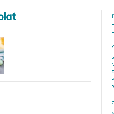
olat
A
S
N
T
P
B
M