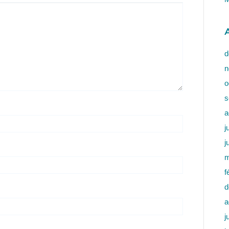
A
d
n
o
s
a
j
j
m
f
d
a
j