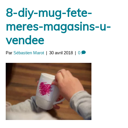
Panneau de gestion des cookies
8-diy-mug-fete-
meres-magasins-u-
vendee
Par
Sébastien Marot
|
30 avril 2018
|
0