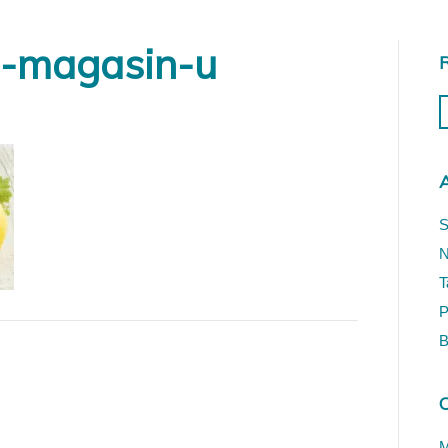
e-magasin-u
A
S
N
T
P
B
M