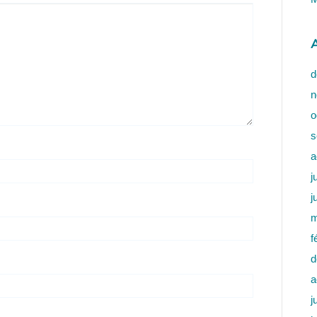
A
d
n
o
s
a
j
j
m
f
d
a
j