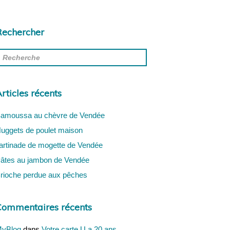
Rechercher
rticles récents
amoussa au chèvre de Vendée
uggets de poulet maison
artinade de mogette de Vendée
âtes au jambon de Vendée
rioche perdue aux pêches
Commentaires récents
yBlog
dans
Votre carte U a 20 ans